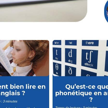
t bien lire en
Qu’est-ce que
nglais ?
phonétique en a
?
 : 3 minutes
Temps de lecture : 3 minutes