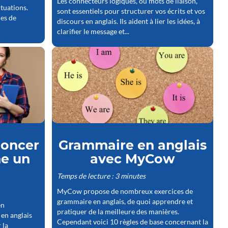
Les connecteurs logiques, ou mots de liaison,
tuations.
sont essentiels pour structurer vos écrits et vos
les de
discours en anglais. Ils aident à lier les idées, à
clarifier le message et...
noncer
Grammaire en anglais
me un
avec MyCow
Temps de lecture : 3 minutes
MyCow propose de nombreux exercices de
grammaire en anglais, de quoi apprendre et
en
pratiquer de la meilleure des manières.
 en anglais
Cependant voici 10 règles de base concernant la
 la