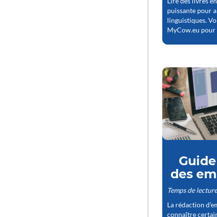
Lire des livres e
puissante pour 
linguistiques. Vo
MyCow.eu pour tir
Guide
des ema
Temps de lecture
La rédaction d’em
connaître certai