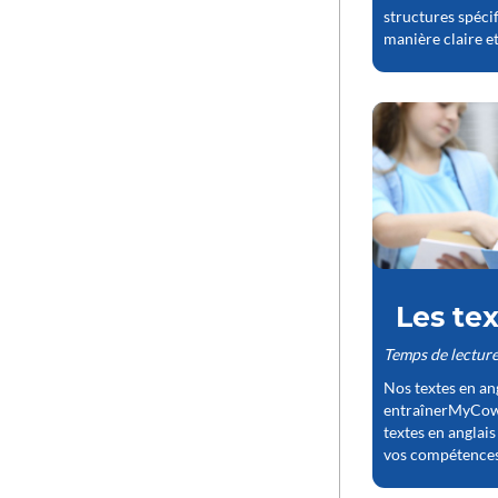
structures spéc
manière claire et
Les tex
Temps de lecture
Nos textes en an
entraînerMyCow 
textes en anglai
vos compétences e