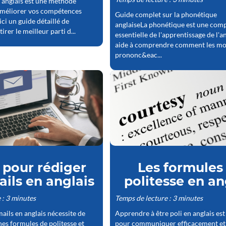
n anglais est une méthode
améliorer vos compétences
Guide complet sur la phonétique
ici un guide détaillé de
anglaiseLa phonétique est une com
er le meilleur parti d...
essentielle de l'apprentissage de l'an
aide à comprendre comment les mo
prononc&eac...
 pour rédiger
Les formules
ils en anglais
politesse en an
 : 3 minutes
Temps de lecture : 3 minutes
ails en anglais nécessite de
Apprendre à être poli en anglais est
nes formules de politesse et
pour communiquer efficacement et