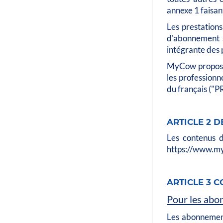
annexe 1 faisan
Les prestations
d'abonnement so
intégrante des 
MyCow propose 
les professionn
du français ("
ARTICLE 2 
Les contenus d
https://www.my
ARTICLE 3 
Pour les abo
Les abonnement