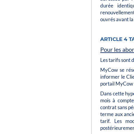
durée identi
renouvellement, 
ouvrés avant la 
ARTICLE 4 T
Pour les abo
Les tarifs sont 
MyCow se réser
informer le Cli
portail MyCow u
Dans cette hypo
mois à compter
contrat sans pé
terme aux ancie
tarif. Les mod
postérieurement