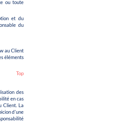
xe ou toute
tion et du
ponsable du
ow au Client
es éléments
Top
lisation des
lité en cas
u Client. La
picion d'une
sponsabilité