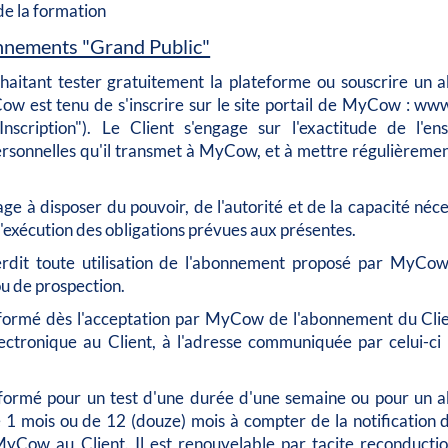
de la formation
nnements "Grand Public"
uhaitant tester gratuitement la plateforme ou souscrire un
w est tenu de s'inscrire sur le site portail de MyCow : w
"Inscription"). Le Client s'engage sur l'exactitude de l'e
rsonnelles qu'il transmet à MyCow, et à mettre régulièremen
age à disposer du pouvoir, de l'autorité et de la capacité néce
 l'exécution des obligations prévues aux présentes.
terdit toute utilisation de l'abonnement proposé par MyCow
u de prospection.
 formé dès l'acceptation par MyCow de l'abonnement du Clien
lectronique au Client, à l'adresse communiquée par celui-ci 
 formé pour un test d'une durée d'une semaine ou pour un
1 mois ou de 12 (douze) mois à compter de la notification d
yCow au Client. Il est renouvelable par tacite reconducti