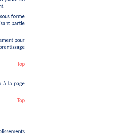
nt.
u sous forme
isant partie
uement pour
pprentissage
Top
 à la page
Top
blissements