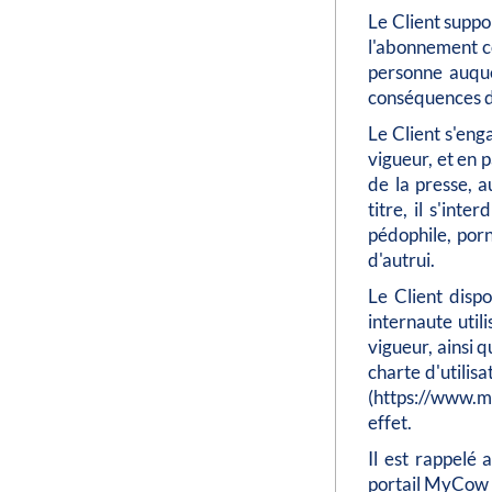
Le Client suppo
l'abonnement co
personne auque
conséquences de
Le Client s'eng
vigueur, et en p
de la presse, a
titre, il s'int
pédophile, porn
d'autrui.
Le Client dispo
internaute util
vigueur, ainsi 
charte d'utilisa
(https://www.m
effet.
Il est rappelé 
portail MyCow e