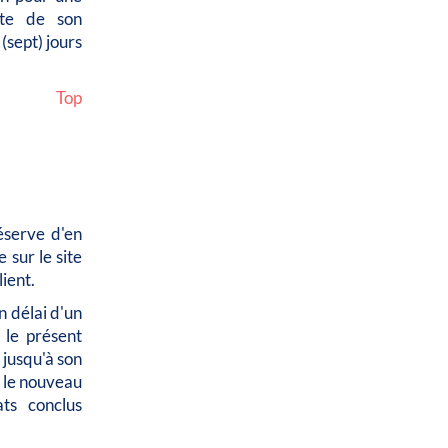
ate de son
(sept) jours
Top
éserve d'en
 sur le site
ient.
n délai d'un
 le présent
 jusqu'à son
é le nouveau
ats conclus