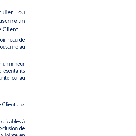
ulier ou
uscrire un
 Client.
voir reçu de
souscrire au
ar un mineur
eprésentants
urité ou au
e Client aux
plicables à
xclusion de
 jointe en