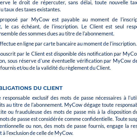
ve le droit de répercuter, sans délai, toute nouvelle ta
 taux des taxes existantes.
proposé par MyCow est payable au moment de l'inscrip
, le cas échéant, de l'inscription. Le Client est seul res
ensemble des sommes dues au titre de l'abonnement.
ffectue en ligne par carte bancaire au moment de l'inscription.
uscrit par le Client est disponible dès notification par MyC
tion, sous réserve d'une éventuelle vérification par MyCow d
 fournis et/ou de la validité du règlement du Client.
BLIGATIONS DU CLIENT
e responsable exclusif des mots de passe nécessaires à l'uti
rits au titre de l'abonnement. MyCow dégage toute responsabi
llicite ou frauduleuse des mots de passe mis à la disposition d
mots de passe est considérée comme confidentielle. Toute sus
tentionnelle ou non, des mots de passe fournis, engage la re
t à l'exclusion de celle de MyCow.