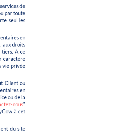
 services de
ou par toute
te seul les
mentaires en
e, aux droits
 tiers. A ce
un caractère
a vie privée
ut Client ou
mentaires en
ice ou de la
actez-nous
"
MyCow à cet
ment du site