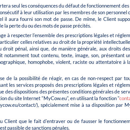
rtera seul les conséquences du défaut de fonctionnement des
nsécutif à leur utilisation par les membres de son personnel 
l il aura fourni son mot de passe. De mîme, le Client suppor
 la perte du ou des mots de passe précités.
age à respecter l'ensemble des prescriptions légales et régle
articulier celles relatives au droit de la propriété intellectuell
u droit pénal, ainsi que, de manière générale, aux droits des
erdit notamment tout contenu, texte, image, son, présentant 
ographique, homophobe, violent, raciste ou attentatoire à l
se de la possibilité de réagir, en cas de non-respect par to
isant les services proposés des prescriptions légales et régle
que des dispositions des présentes conditions générales de serv
tion du site Internet "MyCow.eu", en utilisant la fonction "
cont
ycow.eu/contact/), spécialement mise à sa disposition par 
au Client que le fait d'entraver ou de fausser le fonctionne
st passible de sanctions pénales.