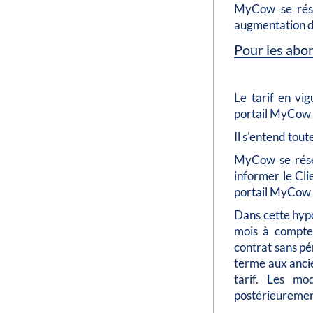
MyCow se réser
augmentation du
Pour les abo
Le tarif en vi
portail MyCow 
Il s'entend tout
MyCow se réser
informer le Cli
portail MyCow u
Dans cette hypo
mois à compter
contrat sans pé
terme aux ancie
tarif. Les mod
postérieurement