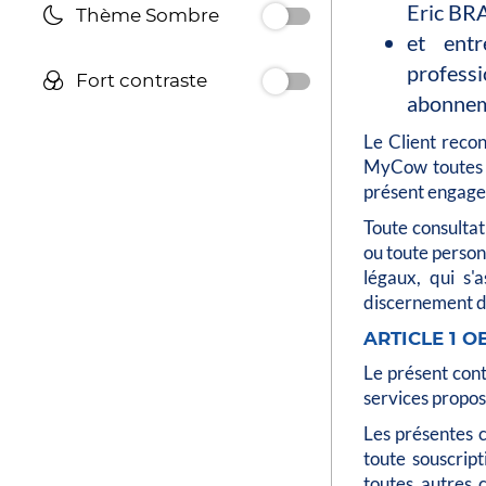
Eric BR
Thème Sombre
et entr
professi
Fort contraste
abonneme
Le Client recon
MyCow toutes le
présent engage
Toute consultat
ou toute person
légaux, qui s'
discernement d
ARTICLE 1 O
Le présent cont
services propo
Les présentes 
toute souscrip
toutes autres 