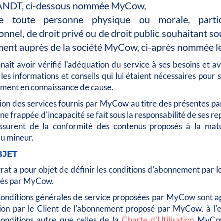
ANDT, ci-dessous nommée MyCow,
e toute personne physique ou morale, partic
onnel, de droit privé ou de droit public souhaitant so
nt auprès de la société MyCow, ci-après nommée le
naît avoir vérifié l'adéquation du service à ses besoins et a
s informations et conseils qui lui étaient nécessaires pour 
ment en connaissance de cause.
ion des services fournis par MyCow au titre des présentes p
ne frappée d'incapacité se fait sous la responsabilité de ses r
assurent de la conformité des contenus proposés à la mat
u mineur.
BJET
rat a pour objet de définir les conditions d'abonnement par l
sés par MyCow.
conditions générales de service proposées par MyCow sont ap
tion par le Client de l'abonnement proposé par MyCow, à l'e
conditions autre que celles de la
Charte d'Utilisation
MyCow