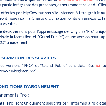
t partie intégrante des présentes, et notamment celles du Clie
 offertes par MyCow sur son site Internet, à titre gratuit o
nt régies par la Charte d'Utilisation jointe en annexe 1, fa
présentes.
deux versions pour l'apprentissage de l'anglais ("Pro" uniq
els de la formation et "Grand Public") et une version pour l'a
PRO" uniquement).
DESCRIPTION DES SERVICES
es versions "PRO" et "Grand Public" sont détaillées
ici
(ou
cow.eu/register_pro)
CONDITIONS D'ABONNEMENT
nnements Pro :
s "Pro" sont uniquement souscrits par l'intermédiaire d'éta