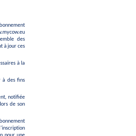
 abonnement
ww.mycow.eu
nsemble des
t à jour ces
ssaires à la
 à des fins
t, notifiée
lors de son
 abonnement
'inscription
on pour une