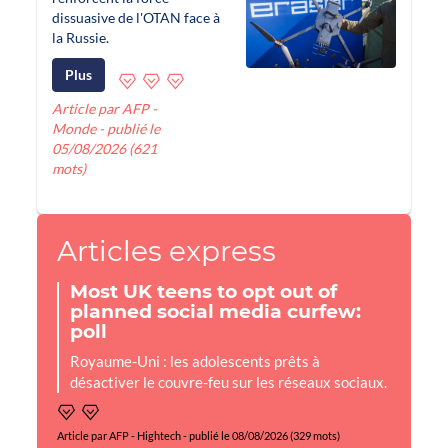
dissuasive de l'OTAN face à
la Russie.
Plus
Article par AFP -
Monde - publié le
05/08/2026 (621
mots)
Articles express
Most UK teens to opt out of
planned social media curfew:
poll
Royaume-Uni : les adolescents prêts à
désactiver le couvre-feu sur les réseaux sociaux.
Article par AFP - Hightech - publié le 08/08/2026 (329 mots)