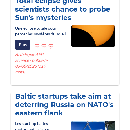
Total eclipse gives
scientists chance to probe
Sun's mysteries
Une éclipse totale pour
percer les mystères du soleil.
Plus
Article par AFP -
Science - publié le
06/08/2026 (619
mots)
Baltic startups take aim at
deterring Russia on NATO's
eastern flank
Les start-up baltes
renforcent la force