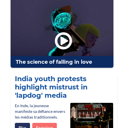
The science of falling in love
India youth protests
highlight mistrust in
'lapdog' media
En Inde, la jeunesse
manifeste sa défiance envers
les médias traditionnels.
Plus
Exercices