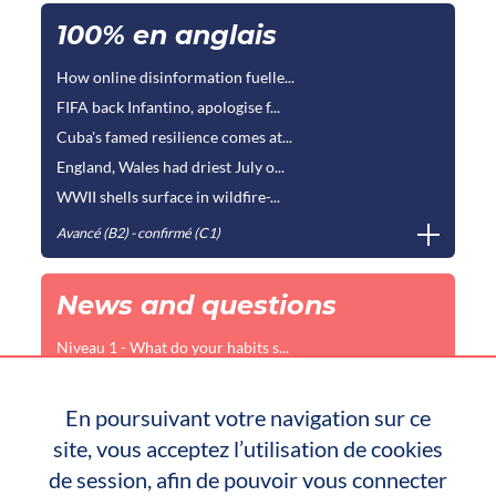
100% en anglais
How online disinformation fuelle...
FIFA back Infantino, apologise f...
Cuba's famed resilience comes at...
England, Wales had driest July o...
WWII shells surface in wildfire-...
Avancé (B2) - confirmé (C1)
News and questions
Niveau 1 - What do your habits s...
Niveau 2 - What does it mean to...
Niveau 1 - Don’t buy ‘flat-faced...
En poursuivant votre navigation sur ce
Niveau 2 - Is it safe to eat soy...
site, vous acceptez l’utilisation de cookies
Élémentaire (A2) - Intermédiaire (B1) - avancé (B2)
de session, afin de pouvoir vous connecter