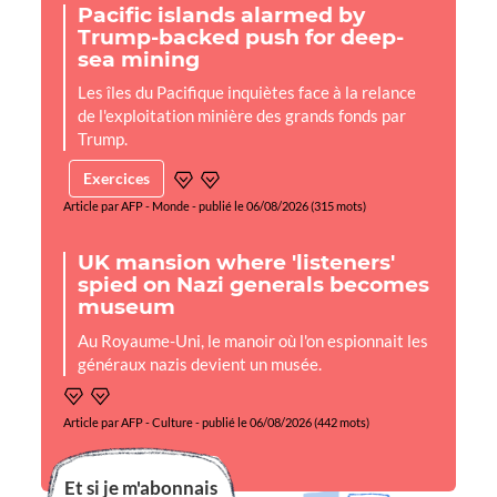
Pacific islands alarmed by
Trump-backed push for deep-
sea mining
Les îles du Pacifique inquiètes face à la relance
de l'exploitation minière des grands fonds par
Trump.
Exercices
Article par AFP - Monde - publié le 06/08/2026 (315 mots)
UK mansion where 'listeners'
spied on Nazi generals becomes
museum
Au Royaume-Uni, le manoir où l'on espionnait les
généraux nazis devient un musée.
Article par AFP - Culture - publié le 06/08/2026 (442 mots)
Et si je m'abonnais