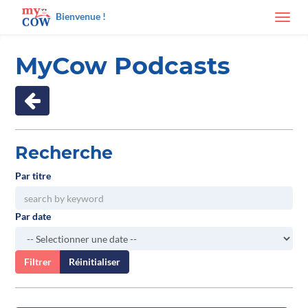
Bienvenue !
Toggl
navig
MyCow Podcasts
Recherche
Par titre
Par date
Filtrer
Réinitialiser