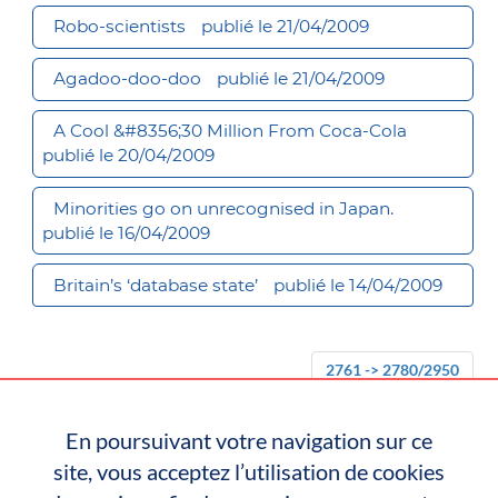
Robo-scientists
publié le 21/04/2009
Agadoo-doo-doo
publié le 21/04/2009
A Cool &#8356;30 Million From Coca-Cola
publié le 20/04/2009
Minorities go on unrecognised in Japan.
publié le 16/04/2009
Britain’s ‘database state’
publié le 14/04/2009
2761 -> 2780/2950
En poursuivant votre navigation sur ce
« Précédent
1
…
137
138
139
140
site, vous acceptez l’utilisation de cookies
141
…
148
Suivant »