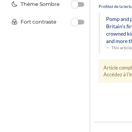
Thème Sombre
Profitez de la lec
Pomp and pr
Fort contraste
Britain's f
crowned kin
and more th
This articl
Article comp
Accédez à l'in