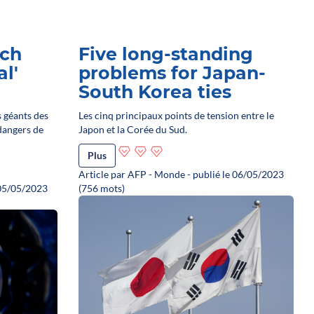
ech
Five long-standing
l'
problems for Japan-
South Korea ties
s géants des
Les cinq principaux points de tension entre le
dangers de
Japon et la Corée du Sud.
Plus
Article par AFP - Monde - publié le 06/05/2023
 05/05/2023
(756 mots)