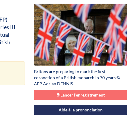
FP) -
les III
tual
tish...
Britons are preparing to mark the first
coronation of a British monarch in 70 years ©
AFP Adrian DENNIS
Lancer l'enregistrement
Aide à la prononciation