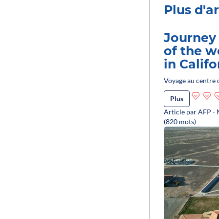
Plus d'ar
Journey 
of the wo
in Califo
Voyage au centre d
Plus
Article par AFP -
(820 mots)