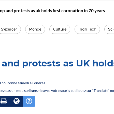
p and protests as uk holds first coronation in 70 years
S'exercer
Monde
Culture
High Tech
Sc
nd protests as UK holds 
III couronné samedi à Londres.
sez pas un mot, surlignez-le avec votre souris et cliquez sur “Translate” po