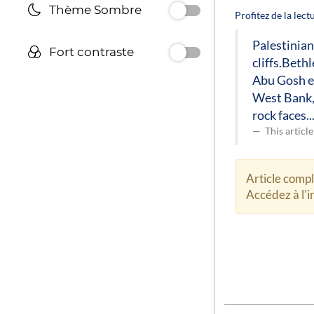
Thème Sombre
Profitez de la lec
Palestinian
Fort contraste
cliffs.Beth
Abu Gosh en
West Bank, 
rock faces..
This articl
Article comp
Accédez à l'in