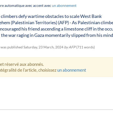
ture automatique avec accent avec
un abonnement
 climbers defy wartime obstacles to scale West Bank
lehem (Palestinian Territories) (AFP) - As Palestinian climb
couraged his friend ascending a limestone cliff in the occ
the war raging in Gaza momentarily slipped from his mind
.
e was published Saturday, 23 March, 2024
by AFP
(711 words)
let réservé aux abonnés.
tégralité de l'article, choisissez
un abonnement