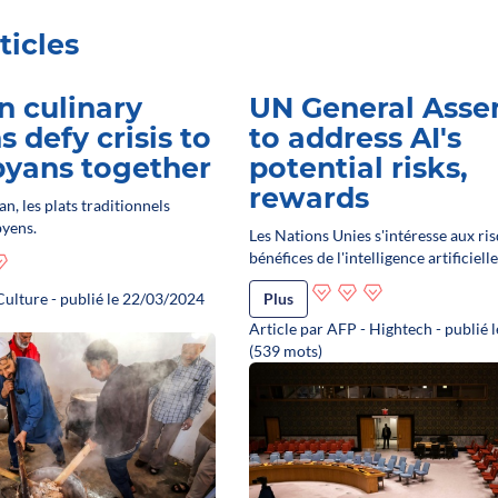
ticles
 culinary
UN General Asse
s defy crisis to
to address AI's
byans together
potential risks,
rewards
, les plats traditionnels
byens.
Les Nations Unies s'intéresse aux ris
bénéfices de l'intelligence artificielle
Culture - publié le 22/03/2024
Plus
Article par AFP - Hightech - publié
(539 mots)