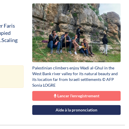
er Faris
upied
.Scaling
Palestinian climbers enjoy Wadi al-Ghul in the
West Bank river valley for its natural beauty and
its location far from Israeli settlements © AFP
Sonia LOGRE
Lancer l'enregistrement
Aide à la prononciation