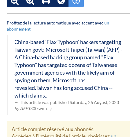
Profitez de la lecture automatique avec accent avec
un
abonnement
China-based 'Flax Typhoon' hackers targeting
Taiwan govt: Microsoft.Taipei (Taiwan) (AFP) -
A China-based hacking group named "Flax
Typhoon" has targeted dozens of Taiwanese
government agencies with the likely aim of
spying on them, Microsoft has
revealed.Taiwan has long accused China --
which claims...
This article was published Saturday, 26 August, 2023
by AFP
(300 words)
Article complet réservé aux abonnés.
Accédez à l'intégralité de l'article, choisissez
un