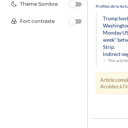
Thème Sombre
Profitez de la lec
Trump hosts
Fort contraste
Washington
Monday US 
week" betw
Strip.
Indirect ne
This articl
Article comp
Accédez à l'in