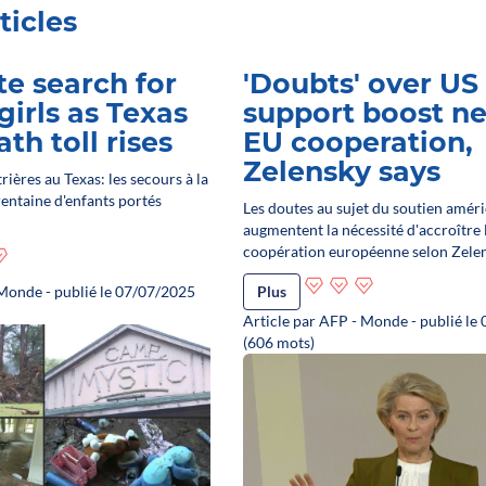
ticles
e search for
'Doubts' over US
girls as Texas
support boost ne
th toll rises
EU cooperation,
Zelensky says
ières au Texas: les secours à la
entaine d'enfants portés
Les doutes au sujet du soutien améri
augmentent la nécessité d'accroître 
coopération européenne selon Zelen
 Monde - publié le 07/07/2025
Plus
Article par AFP - Monde - publié le
(606 mots)