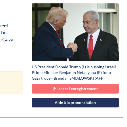
meet
this
e Gaza
US President Donald Trump (L) is pushing Israeli
Prime Minister Benjamin Netanyahu (R) for a
Gaza truce - Brendan SMIALOWSKI (AFP)
Lancer l'enregistrement
Aide à la prononciation