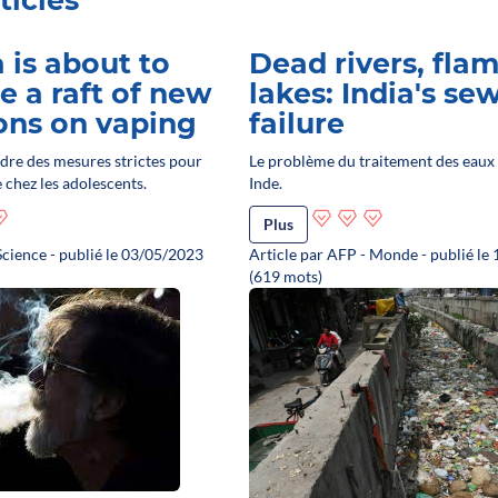
a is about to
Dead rivers, fla
e a raft of new
lakes: India's s
ions on vaping
failure
ndre des mesures strictes pour
Le problème du traitement des eaux
e chez les adolescents.
Inde.
Plus
Science - publié le 03/05/2023
Article par AFP - Monde - publié le
(619 mots)