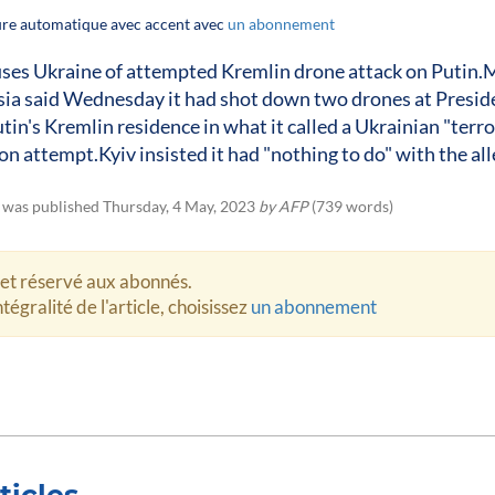
ture automatique avec accent avec
un abonnement
uses Ukraine of attempted Kremlin drone attack on Putin
sia said Wednesday it had shot down two drones at Presid
tin's Kremlin residence in what it called a Ukrainian "terro
on attempt.Kyiv insisted it had "nothing to do" with the al
e was published Thursday, 4 May, 2023
by AFP
(739 words)
let réservé aux abonnés.
tégralité de l'article, choisissez
un abonnement
ticles