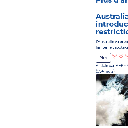
Australi
introduc
restrict
L'Australie va pre
limiter le vapotag
Plus
Article par AFP - 
(334 mots)