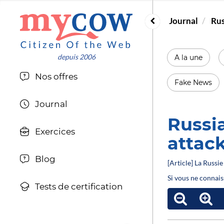
Journal
Rus
A la une
Nos offres
Fake News
Journal
Russi
Exercices
attac
Blog
[Article] La Russi
Si vous ne connais
Tests de certification