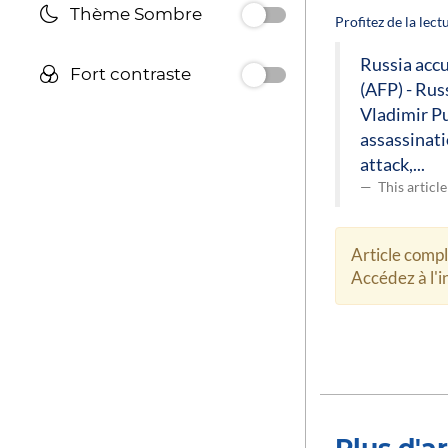
Thème Sombre
Profitez de la lec
Russia acc
Fort contraste
(AFP) - Rus
Vladimir Pu
assassinati
attack,...
This articl
Article comp
Accédez à l'in
Plus d'ar