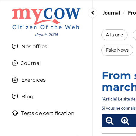
Journal
Fro
A la une
Nos offres
Fake News
Journal
From s
Exercices
march
Blog
[Article] Le site 
Si vous ne connais
Tests de certification