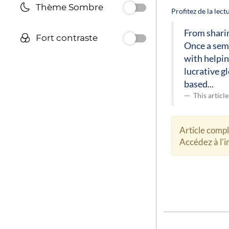
Thème Sombre
Profitez de la lec
From sharin
Fort contraste
Once a semi
with helpin
lucrative g
based...
This articl
Article comp
Accédez à l'in