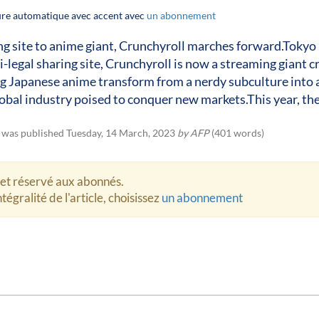
ture automatique avec accent avec
un abonnement
g site to anime giant, Crunchyroll marches forward.Tokyo 
-legal sharing site, Crunchyroll is now a streaming giant c
g Japanese anime transform from a nerdy subculture into 
lobal industry poised to conquer new markets.This year, th
e was published Tuesday, 14 March, 2023
by AFP
(401 words)
let réservé aux abonnés.
tégralité de l'article, choisissez
un abonnement