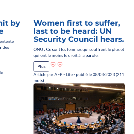
hit by
Women first to suffer,
e
last to be heard: UN
Security Council hears.
 entente
r des
ONU : Ce sont les femmes qui souffrent le plus et
qui ont le moins le droit à la parole.
Plus
le
Article par AFP - Life - publié le 08/03/2023 (211
mots)