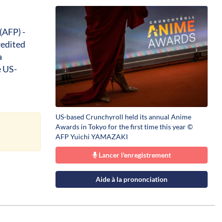
(AFP) -
redited
a
e US-
US-based Crunchyroll held its annual Anime
Awards in Tokyo for the first time this year ©
AFP Yuichi YAMAZAKI
Lancer l'enregistrement
Aide à la prononciation