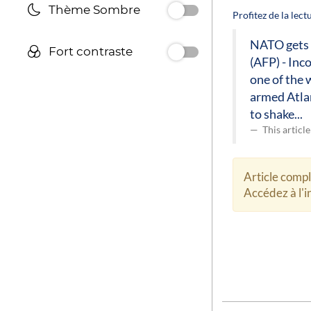
Thème Sombre
Profitez de la lec
NATO gets a
Fort contraste
(AFP) - In
one of the 
armed Atlan
to shake...
This articl
Article comp
Accédez à l'in