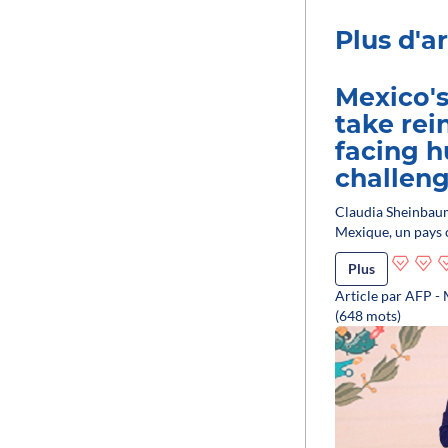
Plus d'ar
Mexico'
take rei
facing 
challen
Claudia Sheinbaum
Mexique, un pays 
Plus
Article par AFP -
(648 mots)