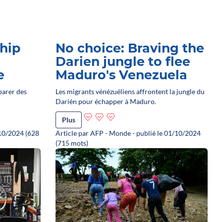
hip
No choice: Braving the
Darien jungle to flee
e
Maduro's Venezuela
parer des
Les migrants vénézuéliens affrontent la jungle du
Darién pour échapper à Maduro.
Plus
7/10/2024 (628
Article par AFP - Monde - publié le 01/10/2024
(715 mots)