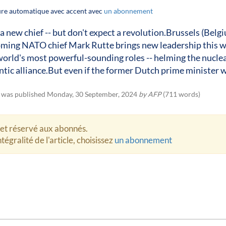
ture automatique avec accent avec
un abonnement
 new chief -- but don't expect a revolution.Brussels (Belg
coming NATO chief Mark Rutte brings new leadership this 
world's most powerful-sounding roles -- helming the nucle
tic alliance.But even if the former Dutch prime minister
e was published Monday, 30 September, 2024
by AFP
(711 words)
let réservé aux abonnés.
tégralité de l'article, choisissez
un abonnement