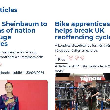
ticles
s Sheinbaum to
Bike apprentices
ns of nation
helps break UK
huge
reoffending cycl
ges
A Londres, d'ex-détenus formés à ré
vélos pour éviter la récidive.
 va prendre les rênes du
confronté à d'immenses défis.
Plus
Article par AFP - Life - publié le 0
mots)
 Monde - publié le 30/09/2024