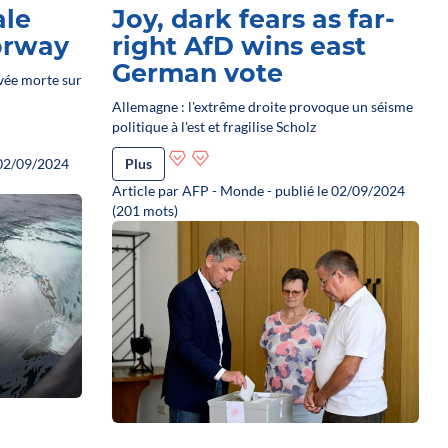
ale
Joy, dark fears as far-
orway
right AfD wins east
German vote
vée morte sur
Allemagne : l'extrême droite provoque un séisme
politique à l'est et fragilise Scholz
 02/09/2024
Plus
Article par AFP - Monde - publié le 02/09/2024
(201 mots)