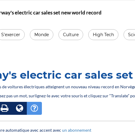
way's electric car sales set new world record
S'exercer
Monde
Culture
High Tech
Sc
's electric car sales se
es de voitures électriques atteignent un nouveau niveau record en Norvèg
sez pas un mot, surlignez-le avec votre souris et cliquez sur “Translate” po
ture automatique avec accent avec
un abonnement