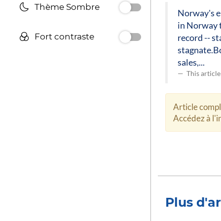
Thème Sombre
Norway's el
in Norway t
Fort contraste
record -- s
stagnate.Bo
sales,...
This articl
Article comp
Accédez à l'in
Plus d'ar