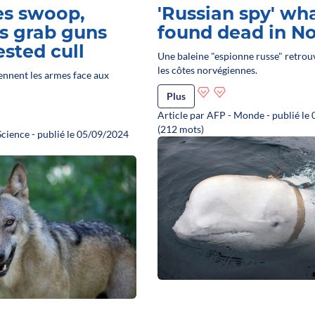
es swoop,
'Russian spy' wh
s grab guns
found dead in N
ested cull
Une baleine "espionne russe" retrou
les côtes norvégiennes.
ennent les armes face aux
Plus
Article par AFP - Monde - publié le
(212 mots)
Science - publié le 05/09/2024