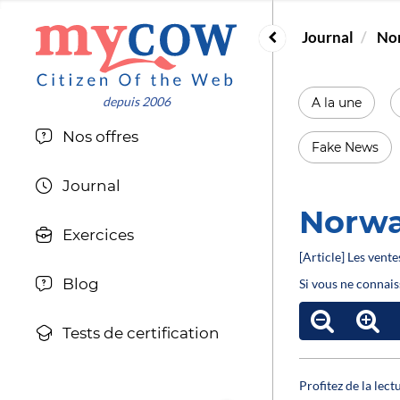
Journal
Nor
A la une
Nos offres
Fake News
Journal
Norway
Exercices
[Article] Les vent
Blog
Si vous ne connais
Tests de certification
Profitez de la lec