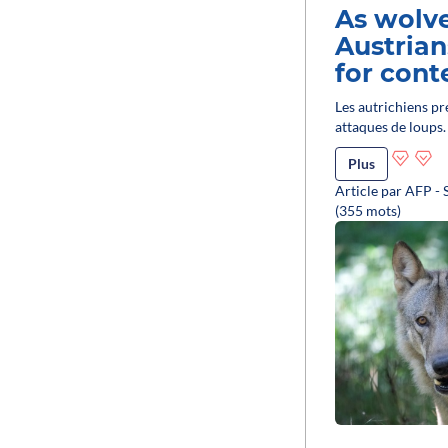
As wolv
Austrian
for cont
Les autrichiens pr
attaques de loups.
Plus
Article par AFP - 
(355 mots)