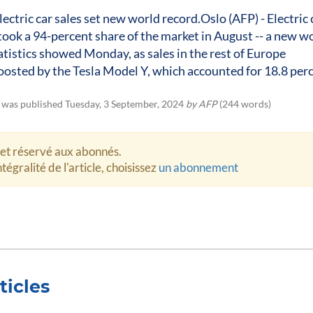
ectric car sales set new world record.Oslo (AFP) - Electric 
ook a 94-percent share of the market in August -- a new w
tatistics showed Monday, as sales in the rest of Europe
osted by the Tesla Model Y, which accounted for 18.8 perc
e was published Tuesday, 3 September, 2024
by AFP
(244 words)
let réservé aux abonnés.
tégralité de l'article, choisissez
un abonnement
ticles