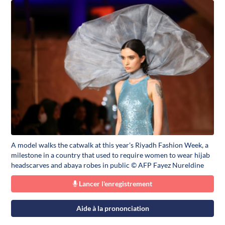
A model walks the catwalk at this year's Riyadh Fashion Week, a
milestone in a country that used to require women to wear hijab
headscarves and abaya robes in public © AFP Fayez Nureldine
Lancer l'enregistrement
Aide à la prononciation