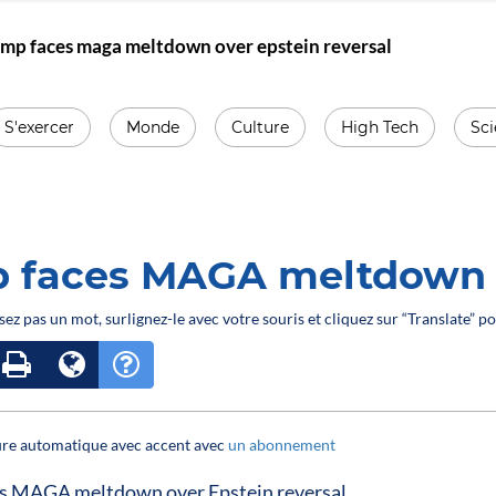
mp faces maga meltdown over epstein reversal
S'exercer
Monde
Culture
High Tech
Sc
 faces MAGA meltdown o
sez pas un mot, surlignez-le avec votre souris et cliquez sur “Translate” po
ture automatique avec accent avec
un abonnement
s MAGA meltdown over Epstein reversal.