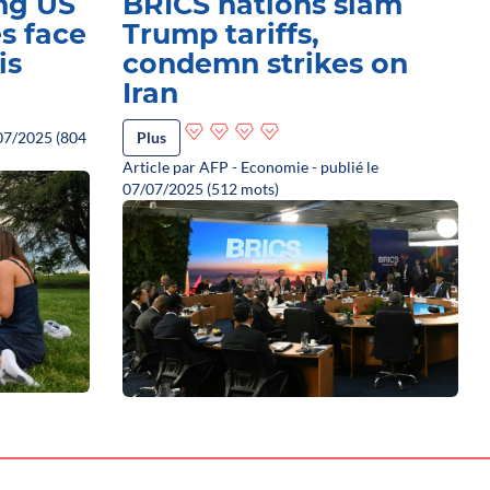
ung US
BRICS nations slam
s face
Trump tariffs,
is
condemn strikes on
Iran
1/07/2025 (804
Plus
Article par AFP - Economie - publié le
07/07/2025 (512 mots)