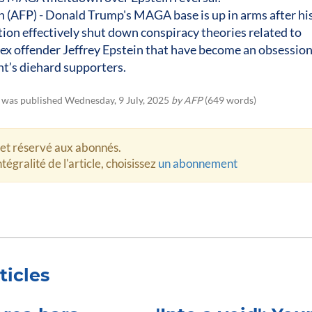
 (AFP) - Donald Trump's MAGA base is up in arms after hi
ion effectively shut down conspiracy theories related to
ex offender Jeffrey Epstein that have become an obsession
t’s diehard supporters.
e was published Wednesday, 9 July, 2025
by AFP
(649 words)
let réservé aux abonnés.
tégralité de l'article, choisissez
un abonnement
ticles