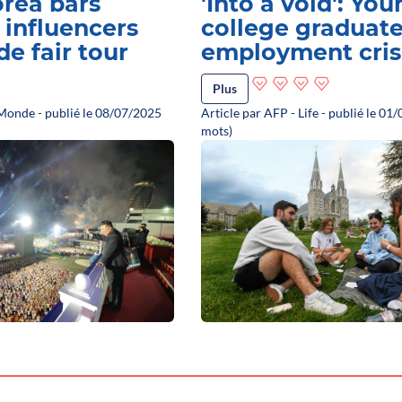
rea bars
'Into a void': Yo
influencers
college graduate
de fair tour
employment cris
Plus
 Monde - publié le 08/07/2025
Article par AFP - Life - publié le 0
mots)