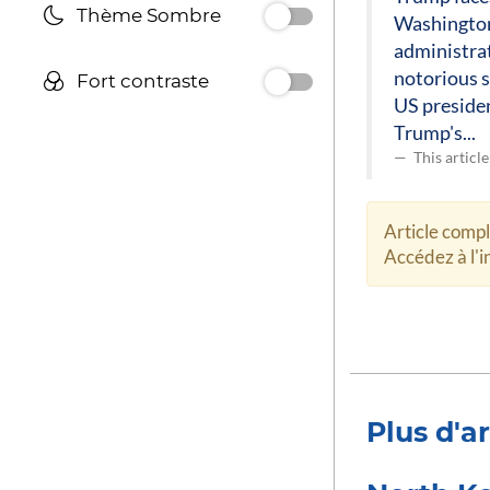
Thème Sombre
Washington
administrat
notorious s
Fort contraste
US presiden
Trump's...
This articl
Article comp
Accédez à l'in
Plus d'ar