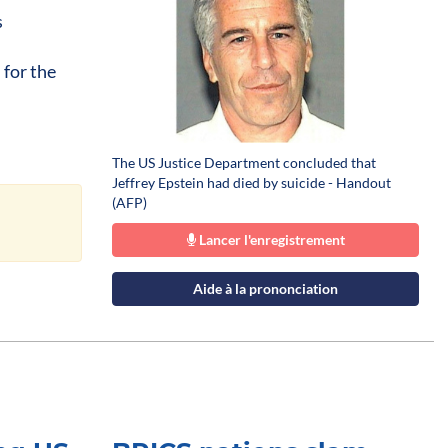
s
 for the
The US Justice Department concluded that
Jeffrey Epstein had died by suicide - Handout
(AFP)
Lancer l'enregistrement
Aide à la prononciation