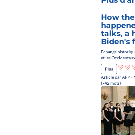
Plus d'ar
How the
happene
talks, a
Biden's f
Echange historique
et les Occidentaux
Plus
Article par AFP -
(742 mots)