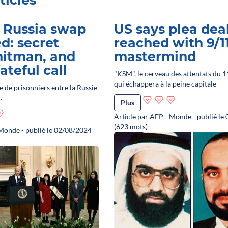
ticles
 Russia swap
US says plea dea
d: secret
reached with 9/1
 hitman, and
mastermind
ateful call
"KSM", le cerveau des attentats du 
qui échappera à la peine capitale
 de prisonniers entre la Russie
.
Plus
Article par AFP - Monde - publié le
(623 mots)
 Monde - publié le 02/08/2024