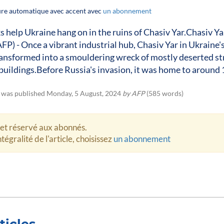
ture automatique avec accent avec
un abonnement
 help Ukraine hang on in the ruins of Chasiv Yar.Chasiv Ya
AFP) - Once a vibrant industrial hub, Chasiv Yar in Ukraine'
ansformed into a smouldering wreck of mostly deserted st
uildings.Before Russia's invasion, it was home to around
e was published Monday, 5 August, 2024
by AFP
(585 words)
let réservé aux abonnés.
tégralité de l'article, choisissez
un abonnement