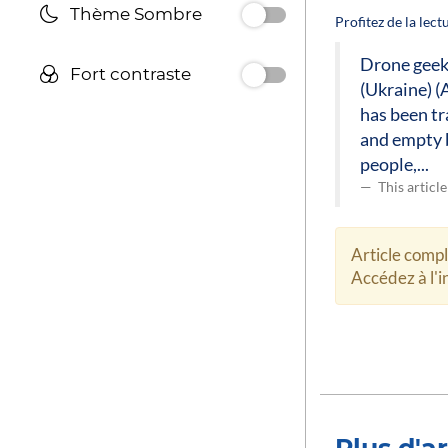
Thème Sombre
Profitez de la lec
Drone geeks
Fort contraste
(Ukraine) (
has been tr
and empty b
people,...
This articl
Article comp
Accédez à l'in