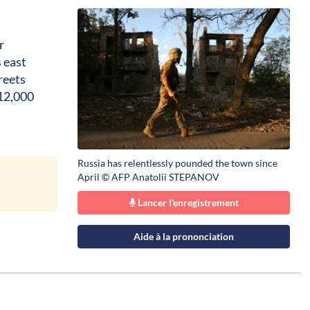
r
s east
reets
 12,000
Russia has relentlessly pounded the town since
April © AFP Anatolii STEPANOV
Lancer l'enregistrement
Aide à la prononciation