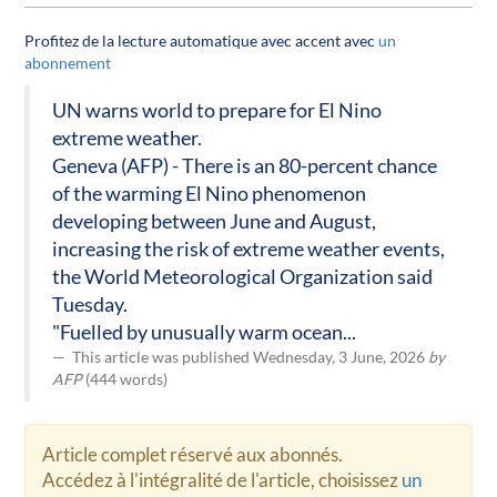
Profitez de la lecture automatique avec accent avec
un
abonnement
UN warns world to prepare for El Nino
extreme weather.
Geneva (AFP) - There is an 80-percent chance
of the warming El Nino phenomenon
developing between June and August,
increasing the risk of extreme weather events,
the World Meteorological Organization said
Tuesday.
"Fuelled by unusually warm ocean...
This article was published Wednesday, 3 June, 2026
by
AFP
(444 words)
Article complet réservé aux abonnés.
Accédez à l'intégralité de l'article, choisissez
un