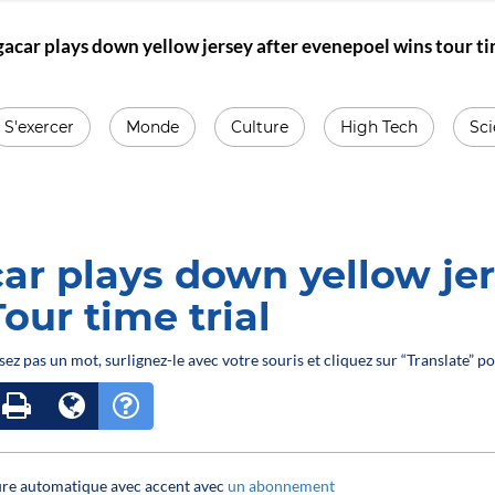
acar plays down yellow jersey after evenepoel wins tour ti
S'exercer
Monde
Culture
High Tech
Sc
ar plays down yellow jer
our time trial
sez pas un mot, surlignez-le avec votre souris et cliquez sur “Translate” po
ture automatique avec accent avec
un abonnement