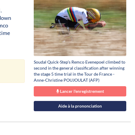
.
 down
emco
 time
Soudal Quick-Step's Remco Evenepoel climbed to
second in the general classification after winning
the stage 5 time trial in the Tour de France -
Anne-Christine POUJOULAT (AFP)
Lancer l'enregistrement
Aide à la prononciation