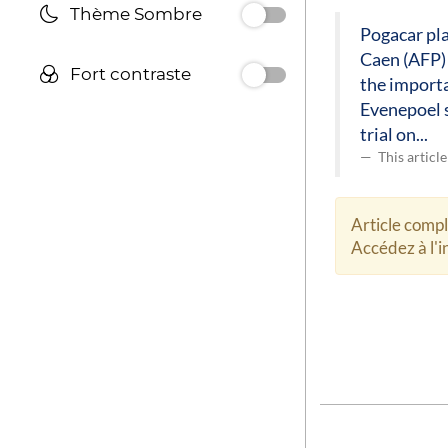
Thème Sombre
Pogacar pla
Caen (AFP)
Fort contraste
the importa
Evenepoel s
trial on...
This articl
Article comp
Accédez à l'in